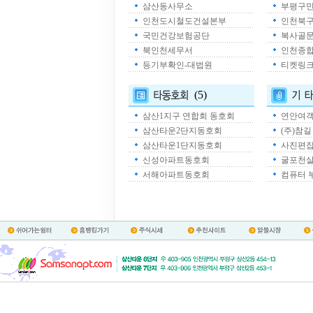
삼산동사무소
부평구
인천도시철도건설본부
인천북
국민건강보험공단
복사골
북인천세무서
인천종
등기부확인-대법원
티켓링
(5)
삼산1지구 연합회 동호회
연안여
삼산타운2단지동호회
(주)참
삼산타운1단지동호회
사진편
신성아파트동호회
굴포천
서해아파트동호회
컴퓨터 