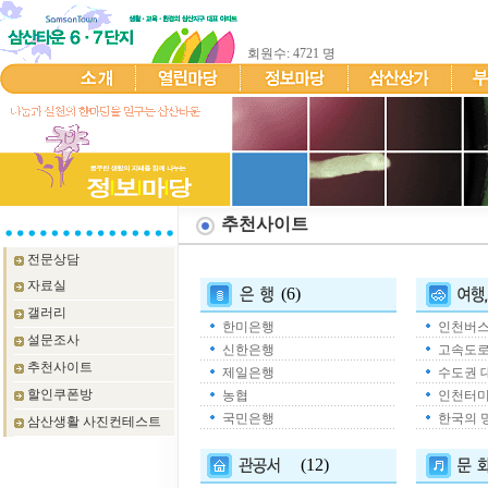
회원수: 4721 명
추천사이트
전문상담
자료실
(6)
갤러리
한미은행
인천버
설문조사
신한은행
고속도
추천사이트
제일은행
수도권 
할인쿠폰방
농협
인천터
국민은행
한국의 
삼산생활 사진컨테스트
(12)